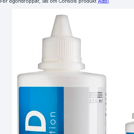
För ögondroppar, läs om Consols produkt
Add1