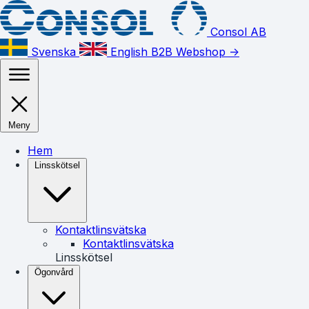
Consol AB
Svenska
English
B2B Webshop ->
Meny
Hem
Linsskötsel
Kontaktlinsvätska
Kontaktlinsvätska
Linsskötsel
Ögonvård